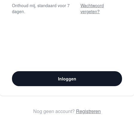
Onthoud mij, standaard voor 7
Wachtwoord
dagen.
vergeten?
Inloggen
Nog geen account?
Registreren