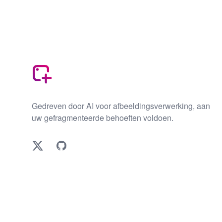
Footer
Gedreven door AI voor afbeeldingsverwerking, aan
uw gefragmenteerde behoeften voldoen.
Twitter
GitHub